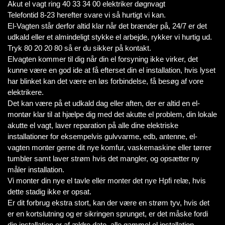
Akut el vagt ring 40 33 34 00 elektriker døgnvagt
Telefontid 8-23 herefter svare vi så hurtigt vi kan.
El-Vagten står derfor altid klar når det brænder på, 24/7 er det
udkald eller et almindeligt stykke el arbejde, rykker vi hurtig ud.
Tryk 80 20 20 80 så er du sikker på kontakt.
Elvagten kommer til dig når din el forsyning ikke virker, det
kunne være en god ide at få efterset din el installation, hvis lyset
har blinket kan det være en løs forbindelse, få besøg af vore
elektrikere.
Det kan være på et udkald dag eller aften, der er altid en el-
montør klar til at hjælpe dig med det akutte el problem, din lokale
akutte el vagt, laver reparation på alle dine elektriske
installationer for eksempelvis gulvvarme, edb, antenne, el-
vagten monter gerne dit nye komfur, vaskemaskine eller tørrer
tumbler samt laver strøm hvis det mangler, og opsætter ny
måler installation.
Vi monter din nye el tavle eller monter det nye Hpfi relæ, hvis
dette stadig ikke er opsat.
Er dit forbrug ekstra stort, kan der være en strøm tyv, hvis det
er en kortslutning og er sikringen sprunget, er det måske fordi
din installation er af ældre dato, alle gammel el installation